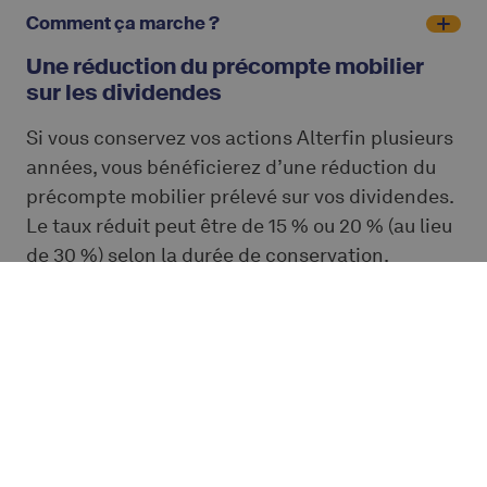
Comment ça marche ?
Une réduction du précompte mobilier
sur les dividendes
Si vous conservez vos actions Alterfin plusieurs
années, vous bénéficierez d’une réduction du
précompte mobilier prélevé sur vos dividendes.
Le taux réduit peut être de 15 % ou 20 % (au lieu
de 30 %) selon la durée de conservation.
À quelles conditions ?
Comment ça marche ?
CONSULTEZ LA NOTE
D'INFORMATION