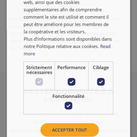
web, ainsi que des cookies
courrier.
supplémentaires afin de comprendre
comment le site est utilisé et comment il
Veuillez noter que les plaintes rédigées dans une
peut être amélioré pour les membres de
langue autre que l'anglais, le néerlandais, le
la coopérative et les visiteurs.
français ou l'espagnol peuvent prendre plus de
Plus d’informations sont disponibles dans
temps à être traitées en raison de la nécessité de
notre Politique relative aux cookies.
Read
les traduire.
more
Strictement
Performance
Ciblage
nécessaires
RESTEZ CONNECTÉ·E À
Fonctionnalité
L’ESSENTIEL
Découvrez nos résultats, des histoires
exclusives de Human Yield,
des interviews inspirantes de nos partenaires
ACCEPTER TOUT