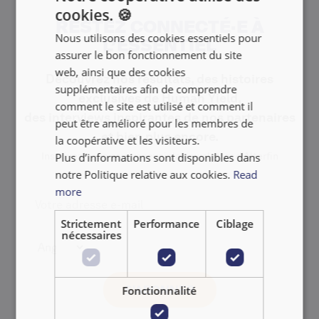
cookies. 🍪
ENGLISH
RESTEZ CONNECTÉ·E À
Nous utilisons des cookies essentiels pour
L’ESSENTIEL
FRANÇAIS
assurer le bon fonctionnement du site
NEDERLANDS
web, ainsi que des cookies
Découvrez nos résultats, des histoires
supplémentaires afin de comprendre
exclusives de Human Yield,
comment le site est utilisé et comment il
des interviews inspirantes de nos partenaires
peut être amélioré pour les membres de
et bien plus encore.
la coopérative et les visiteurs.
Plus d’informations sont disponibles dans
Inscrivez‑vous pour recevoir la newsletter d’Alterfin
notre Politique relative aux cookies.
Read
more
Strictement
Performance
Ciblage
nécessaires
Fonctionnalité