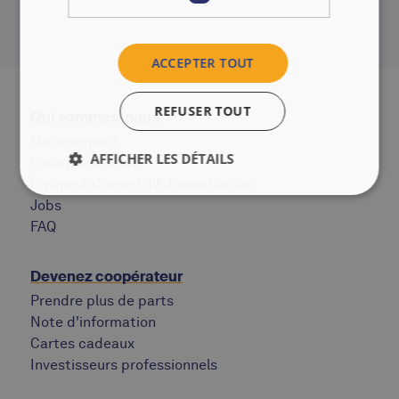
ACCEPTER TOUT
REFUSER TOUT
Qui sommes-nous
Notre impact
AFFICHER LES DÉTAILS
Pourquoi investir
Équipe & Conseil d'Administration
Jobs
‍FAQ
Devenez coopérateur
Prendre plus de parts
Note d'information
Cartes cadeaux
Investisseurs professionnels