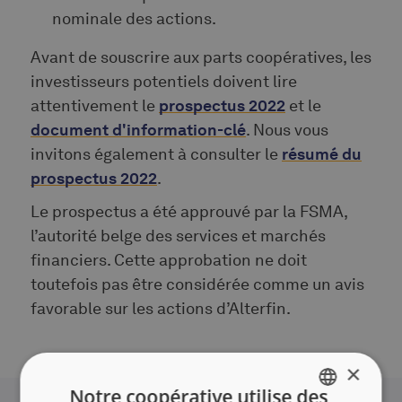
nominale des actions.
Avant de souscrire aux parts coopératives, les
investisseurs potentiels doivent lire
attentivement le
prospectus 2022
et le
document d'information-clé
. Nous vous
invitons également à consulter le
résumé du
prospectus 2022
.
Le prospectus a été approuvé par la FSMA,
l’autorité belge des services et marchés
financiers. Cette approbation ne doit
toutefois pas être considérée comme un avis
favorable sur les actions d’Alterfin.
×
Notre coopérative utilise des