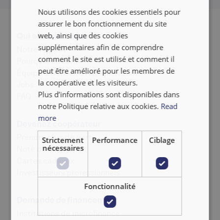
Nous utilisons des cookies essentiels pour
FRANÇAIS
assurer le bon fonctionnement du site
NEDERLANDS
web, ainsi que des cookies
Qui sommes-nous
supplémentaires afin de comprendre
Notre impact
comment le site est utilisé et comment il
Pourquoi investir
peut être amélioré pour les membres de
Équipe & Conseil d'Administration
la coopérative et les visiteurs.
Jobs
Plus d’informations sont disponibles dans
‍FAQ
notre Politique relative aux cookies.
Read
more
Devenez coopérateur
Prendre plus de parts
Strictement
Performance
Ciblage
nécessaires
Note d'information
Cartes cadeaux
Investisseurs professionnels
Fonctionnalité
Demande de financement
Institutions de microfinance