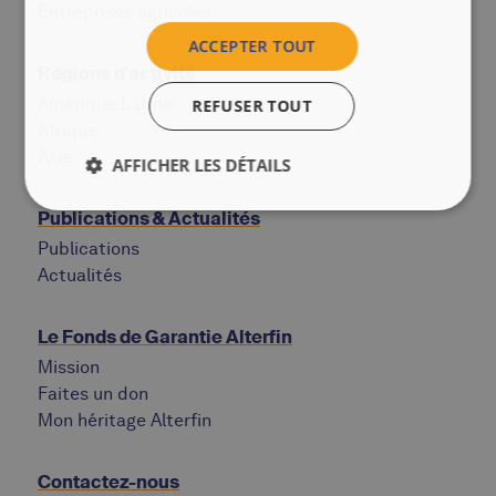
Entreprises agricoles
ACCEPTER TOUT
Régions d'activité
Amérique Latine
REFUSER TOUT
Afrique
Asie
AFFICHER LES DÉTAILS
Publications & Actualités
Publications
Actualités
Le Fonds de Garantie Alterfin
Mission
Faites un don
Mon héritage Alterfin
Contactez-nous