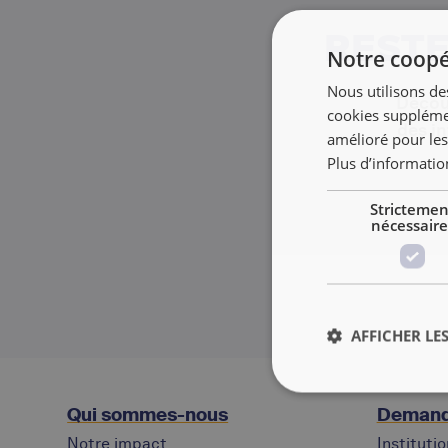
RESTE
Notre coopér
Nous utilisons de
Découv
cookies supplémen
des in
amélioré pour les
Plus d’informatio
Strictemen
nécessaire
AFFICHER LES
Qui sommes-nous
Demand
Notre impact
Instituti