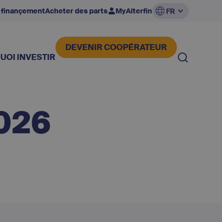
 finançement
Acheter des parts
MyAlterfin
FR
DEVENIR COOPÉRATEUR
UOI INVESTIR
026