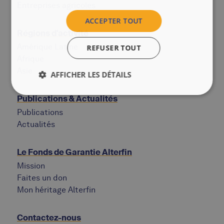
Entreprises agricoles
ACCEPTER TOUT
Régions d'activité
Amérique Latine
REFUSER TOUT
Afrique
Asie
AFFICHER LES DÉTAILS
Publications & Actualités
Publications
Actualités
Le Fonds de Garantie Alterfin
Mission
Faites un don
Mon héritage Alterfin
Contactez-nous