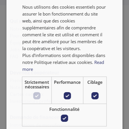
Nous utilisons des cookies essentiels pour
FRANÇAIS
assurer le bon fonctionnement du site
NEDERLANDS
web, ainsi que des cookies
Qui sommes-nous
supplémentaires afin de comprendre
Notre impact
comment le site est utilisé et comment il
Pourquoi investir
peut être amélioré pour les membres de
Équipe & Conseil d'Administration
la coopérative et les visiteurs.
Jobs
Plus d’informations sont disponibles dans
‍FAQ
notre Politique relative aux cookies.
Read
more
Devenez coopérateur
Prendre plus de parts
Strictement
Performance
Ciblage
nécessaires
Note d'information
Cartes cadeaux
Investisseurs professionnels
Fonctionnalité
Demande de financement
Institutions de microfinance