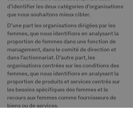
d’identifier les deux catégories d’organisations
que nous souhaitons mieux cibler.
D’une part les organisations dirigées par les
femmes, que nous identifions en analysant la
proportion de femmes dans une fonction de
management, dans le comité de direction et
dans l’actionnariat. D’autre part, les
organisations centrées sur les conditions des
femmes, que nous identifions en analysant la
proportion de produits et services centrés sur
les besoins spécifiques des femmes et le
recours aux femmes comme fournisseurs de
biens ou de services.