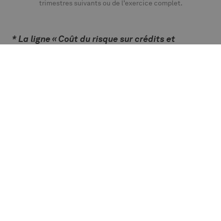
trimestres suivants ou de l’exercice complet.
* La ligne « Coût du risque sur crédits et
investissements »
regroupe les réductions de
valeur sur nos crédits et investissements en
défaut, les recouvrements éventuels sur ceux-ci,
ainsi que le coût des assurances et garanties
contractées pour réduire l’impact d’éventuels
défauts.
PLUS DE NOUVELLES
D'ALTERFIN
Toutes les actualités